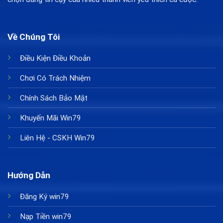
Về Chúng Tôi
Điều Kiện Điều Khoản
Chơi Có Trách Nhiệm
Chính Sách Bảo Mật
Khuyến Mãi Win79
Liên Hệ - CSKH Win79
Hướng Dẫn
Đăng Ký win79
Nạp Tiền win79