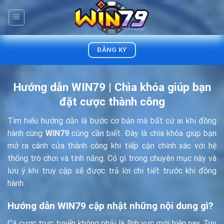
Skip
to
content
ĐĂNG KÝ
Hướng dẫn WIN79 | Chìa khóa giúp bạn
đặt cược thành công
Tìm hiểu hướng dẫn là bước cơ bản mà bất cứ ai khi đồng
hành cùng
WIN79
cũng cần biết. Đây là chìa khóa giúp bạn
mở ra cánh cửa thành công khi tiếp cận chính xác với hệ
thống trò chơi và tính năng. Có gì trong chuyên mục này và
lưu ý khi truy cập sẽ được trả lời chi tiết trước khi đồng
hành.
Hướng dẫn WIN79 cập nhật những nội dung gì?
Cá cược trực tuyến không phải là lĩnh vực mới hiện nay. Tuy