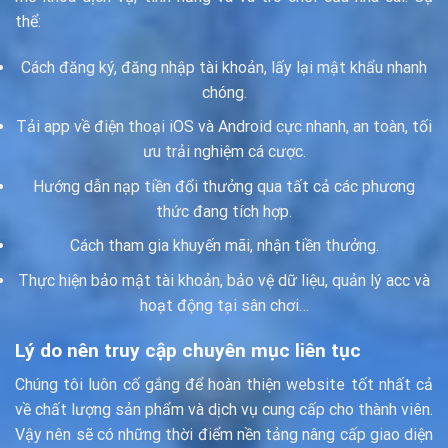
thể:
Cách đăng ký, đăng nhập tài khoản, lấy lại mật khẩu nhanh
chóng.
Tải app về điện thoại iOS và Android cực nhanh, an toàn, tối
ưu trải nghiệm cá cược.
Hướng dẫn nạp tiền đổi thưởng qua tất cả các phương
thức đang tích hợp.
Cách tham gia khuyến mãi, nhận tiền thưởng.
Thực hiện bảo mật tài khoản, bảo vệ dữ liệu, quản lý acc và
hoạt động tại sân chơi…
Lý do nên truy cập chuyên mục liên tục
Chúng tôi luôn cố gắng để hoàn thiện website tốt nhất cả
về chất lượng sản phẩm và dịch vụ cung cấp cho thành viên.
Vậy nên sẽ có những thời điểm nền tảng nâng cấp giao diện