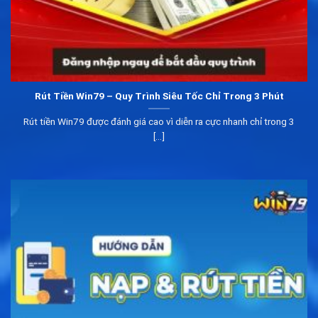
Rút Tiền Win79 – Quy Trình Siêu Tốc Chỉ Trong 3 Phút
Rút tiền Win79 được đánh giá cao vì diễn ra cực nhanh chỉ trong 3
[...]