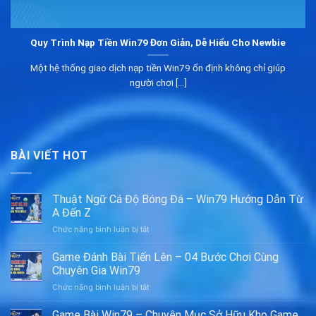
Quy Trình Nạp Tiền Win79 Đơn Giản, Dễ Hiểu Cho Newbie
Một hệ thống giao dịch nạp tiền Win79 ổn định không chỉ giúp
người chơi [...]
BÀI VIẾT HOT
Thuật Ngữ Cá Độ Bóng Đá – Win79 Hướng Dẫn Từ
A Đến Z
ở
Chức năng bình luận bị tắt
Thuật
Ngữ
Game Đánh Bài Tiến Lên – 04 Bước Chơi Cùng
Cá
Chuyên Gia Win79
Độ
ở
Chức năng bình luận bị tắt
Bóng
Game
Đá
Đánh
Game Bài Win79 – Chuyên Mục Sở Hữu Kho Game
–