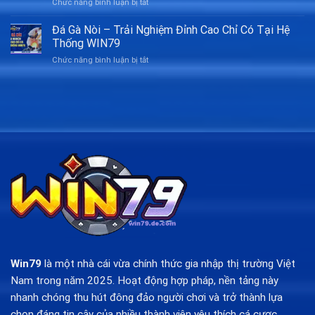
ở
Chức năng bình luận bị tắt
Quy
Nhanh
Quy
Trình
Chóng
Trình
Đá Gà Nòi – Trải Nghiệm Đỉnh Cao Chỉ Có Tại Hệ
Siêu
Từ
Nạp
Tốc
Thống WIN79
A
Tiền
Chỉ
–
ở
Chức năng bình luận bị tắt
Win79
Trong
Z
Đá
Đơn
3
Gà
Giản,
Phút
Nòi
Dễ
–
Hiểu
Trải
Cho
Nghiệm
Newbie
Đỉnh
Cao
Chỉ
Có
Tại
Hệ
Thống
WIN79
Win79
là một nhà cái vừa chính thức gia nhập thị trường Việt
Nam trong năm 2025. Hoạt động hợp pháp, nền tảng này
nhanh chóng thu hút đông đảo người chơi và trở thành lựa
chọn đáng tin cậy của nhiều thành viên yêu thích cá cược.