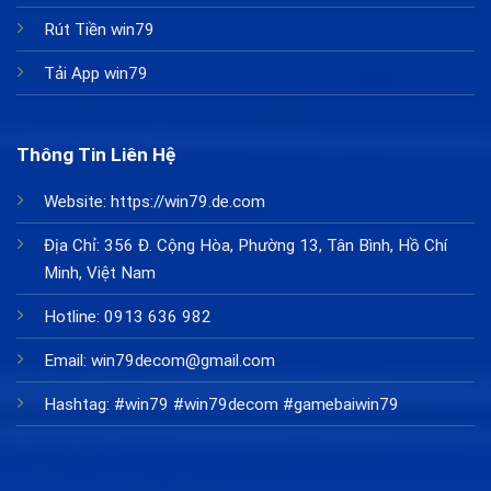
Rút Tiền win79
Tải App win79
Thông Tin Liên Hệ
Website:
https://win79.de.com
Địa Chỉ: 356 Đ. Cộng Hòa, Phường 13, Tân Bình, Hồ Chí
Minh, Việt Nam
Hotline: 0913 636 982
Email:
win79decom@gmail.com
Hashtag: #win79 #win79decom #gamebaiwin79